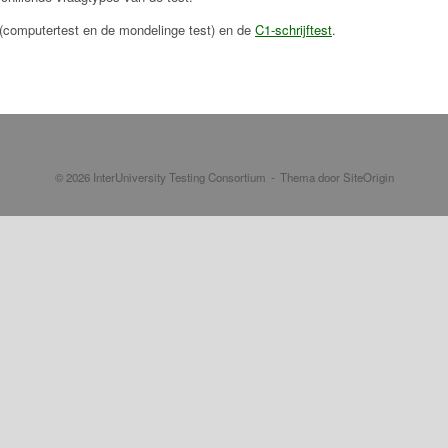
(computertest en de mondelinge test) en de
C1-schrijftest
.
© 2026 InterUniversity Testing Consortium
Thema door
SiteOrigin