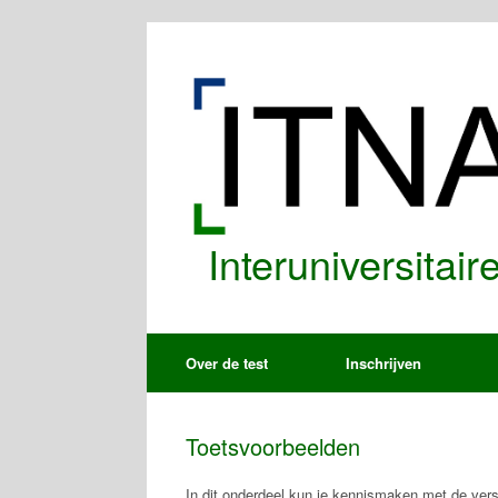
Spring
naar
de
inhoud
Interuniversitai
Over de test
Inschrijven
Toetsvoorbeelden
In dit onderdeel kun je kennismaken met de vers