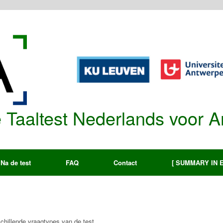
re Taaltest Nederlands voor 
Na de test
FAQ
Contact
[ SUMMARY IN 
chillende vraagtypes van de test.