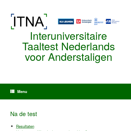
Spring
naar
de
inhoud
Interuniversitaire
Taaltest Nederlands
voor Anderstaligen
Menu
Na de test
Resultaten