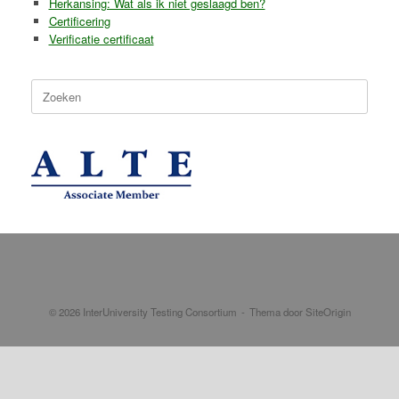
Herkansing: Wat als ik niet geslaagd ben?
Certificering
Verificatie certificaat
Zoeken
naar:
© 2026 InterUniversity Testing Consortium
Thema door
SiteOrigin