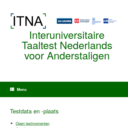
Spring
naar
de
inhoud
Interuniversitaire
Taaltest Nederlands
voor Anderstaligen
Menu
Testdata en -plaats
Open testmomenten