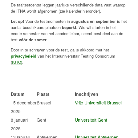
De taaltestcentra leggen jaarlijks verschillende data vast waarop
de ITNA wordt afgenomen (zie kalender hieronder).
Let op!
Voor de testmomenten in
augustus en september
is het
aantal beschikbare plaatsen
beperkt
. Wie wil starten in het
eerste semester van het academiejaar, neemt best deel aan de
test
vóór de zomer
.
Door in te schrijven voor de test, ga je akkoord met het
privacybeleid
van het Interuniversitair Testing Consortium
(
IUTC)
.
Datum
Plaats
Inschrijven
15 december
Brussel
Vrije Universiteit Brussel
2025
8 januari
Gent
Universiteit Gent
2025
13 januari
Antwerpen
Universiteit Antwerpen