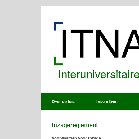
Spring
naar
de
inhoud
Interuniversitai
Over de test
Inschrijven
Inzagereglement
Voorwaarden voor inzage