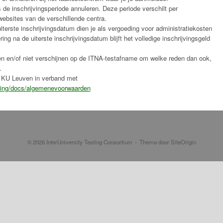
 de inschrijvingsperiode annuleren. Deze periode verschilt per
ebsites van de verschillende centra.
iterste inschrijvingsdatum dien je als vergoeding voor administratiekosten
ing na de uiterste inschrijvingsdatum blijft het volledige inschrijvingsgeld
en en/of niet verschijnen op de ITNA-testafname om welke reden dan ook,
.
 KU Leuven in verband met
ing/docs/algemenevoorwaarden
© 2026 InterUniversity Testing Consortium
Thema door
SiteOrigin