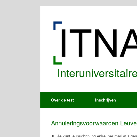
Spring
naar
de
inhoud
Interuniversitai
Over de test
Inschrijven
Annuleringsvoorwaarden Leuve
Je kunt je inschrijving enkel per mail wijzige