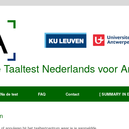
re Taaltest Nederlands voor 
Na de test
FAQ
Contact
[ SUMMARY IN 
n
n of annuleren bij het taaltestcentrum waar je je aanmeldde.